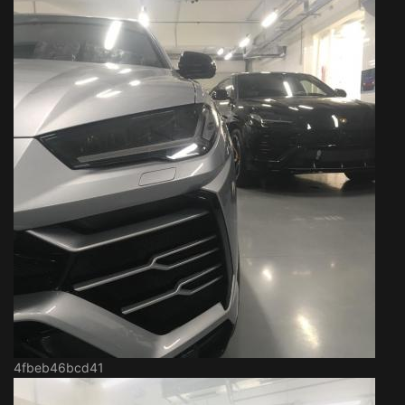
4fbeb46bcd41