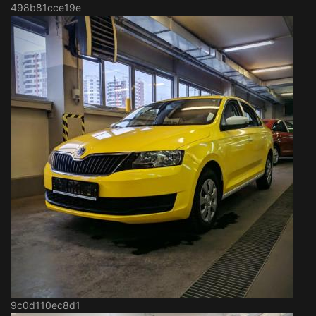
498b81cce19e
9c0d110ec8d1