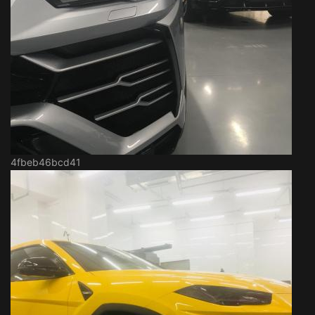
4fbeb46bcd41