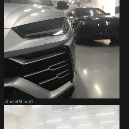
4fbeb46bcd41