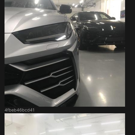
4fbeb46bcd41