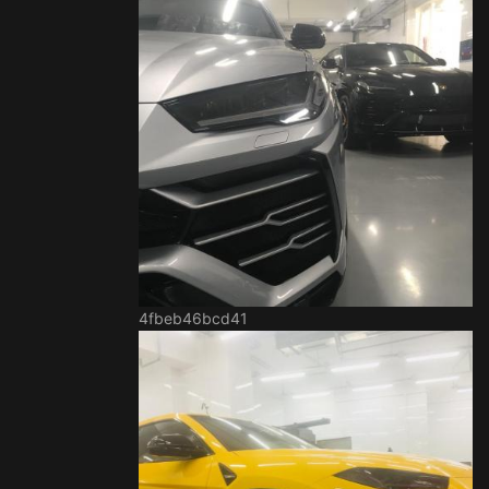
4fbeb46bcd41