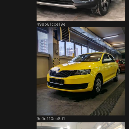
498b81cce19e
9c0d110ec8d1