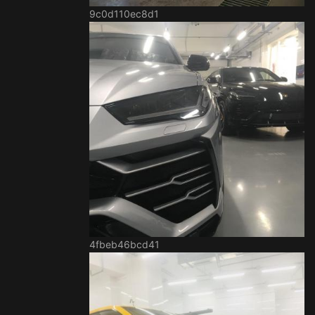
9c0d110ec8d1
4fbeb46bcd41