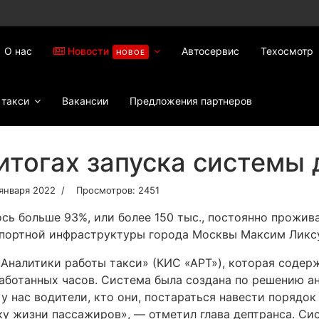
О нас
Новости
Автосервис
Техосмотр
НОВОЕ
 такси
Вакансии
Предложения партнеров
итогах запуска системы 
января 2022
Просмотров: 2451
сь больше 93%, или более 150 тыс., постоянно прожив
спортной инфраструктуры города Москвы Максим Ликс
Аналитики работы такси» (КИС «АРТ»), которая содер
работанных часов. Система была создана по решению 
у нас водители, кто они, постараться навести порядок
ку жизни пассажиров», — отметил глава дептранса. Си